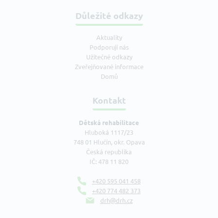
Důležité odkazy
Aktuality
Podporují nás
Užitečné odkazy
Zveřejňované informace
Domů
Kontakt
Dětská rehabilitace
Hluboká 1117/23
748 01 Hlučín, okr. Opava
Česká republika
IČ: 478 11 820
+420 595 041 458
+420 774 482 373
drh@drh.cz