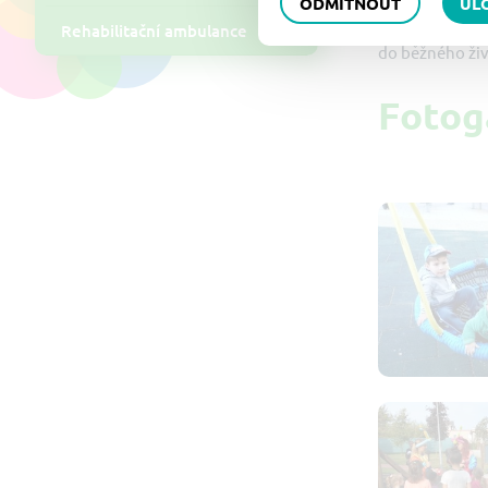
ODMÍTNOUT
UL
péče s odborně
Rehabilitační ambulance
do běžného živ
Fotog