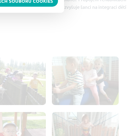
ŠECH SOUBORŮ COOKIES
odinám komplexní péči, která zvyšuje šanci na integraci dětí