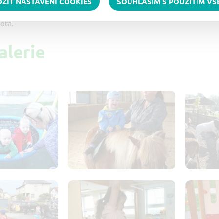
OŽIT NASTAVENÍ COOKIES
SOUHLASÍM S POUŽITÍM V
 vedeným denním programem ve stacionáři nabízí dětem a jejich r
ota.
alerie