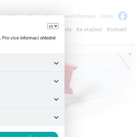
s
Užitečné odkazy
Zveřejňované informace
Domů
bulantní služby
Fotogalerie
Ke stažení
Kontakt
. Pro více informací ohledně
k a všech jejich funkcí.
ouhlasu s uživáním cookies.
nonymizuje. Po anonymizaci
. Proto nedokážeme zjistit
ož zajišťuje lepší nákupní
vyhnout se nevhodným