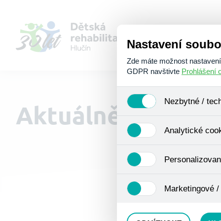
Nastavení soubo
Zde máte možnost nastavení s
GDPR navštivte
Prohlášení 
Nezbytné / tec
Aktuálně u nás
Jedná se o technické soubory
Analytické coo
Používají se mimo jiné k ukl
Pro tyto cookies není zapotře
Analytické cookies shromažď
Personalizovan
se již nejedná o osobní údaje
navštívené odkazy, prohlížen
Personalizované cookies jso
Marketingové /
zkušenosti. Díky nim můžem
doporučením produktů či jin
Tyto cookies nám umožňují l