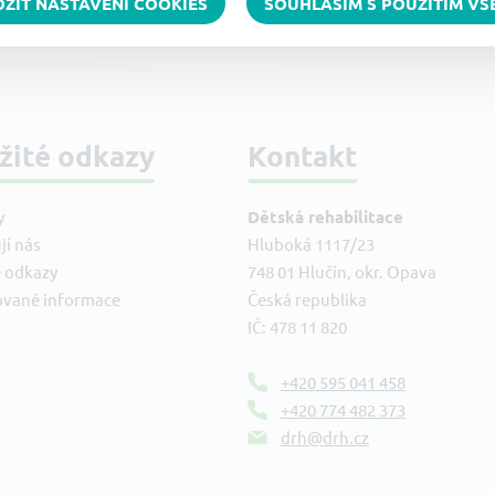
OŽIT NASTAVENÍ COOKIES
SOUHLASÍM S POUŽITÍM V
žité odkazy
Kontakt
y
Dětská rehabilitace
jí nás
Hluboká 1117/23
é odkazy
748 01 Hlučín, okr. Opava
ované informace
Česká republika
IČ: 478 11 820
+420 595 041 458
+420 774 482 373
drh@drh.cz