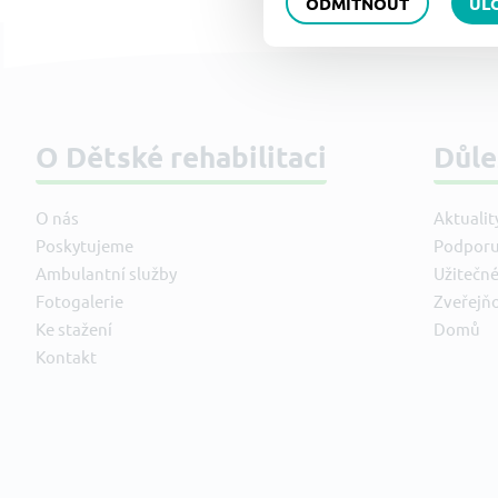
ODMÍTNOUT
UL
O Dětské rehabilitaci
Důle
O nás
Aktualit
Poskytujeme
Podporu
Ambulantní služby
Užitečn
Fotogalerie
Zveřejň
Ke stažení
Domů
Kontakt