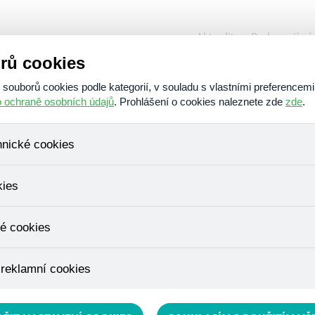
Aktuality
Podporují ná
rů cookies
O nás
Poskytujeme
Am
ouborů cookies podle kategorií, v souladu s vlastními preferencemi
o ochraně osobních údajů
. Prohlášení o cookies naleznete zde
zde
.
hnické cookies
, které jsou nezbytné ke správnému chování našich webových stráne
kies
ádání produktů v nákupním košíku, ovládání filtrů a také nastavení s
bí Váš souhlas a není možné jej ani odebrat.
ujeme skriptem společnosti Google Inc., která následně tato data a
é cookies
, protože anonymizované cookies nelze přiřadit konkrétnímu uživateli
é zboží apod.
u využívány k přizpůsobení našeho webu vašim potřebám a zájmům, c
 reklamní cookies
e nabídku přímo přizpůsobit vašim preferencím, což vám pomůže 
ým nedůležitým nabídkám.
épe cílit a vyhodnocovat marketingové kampaně.