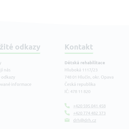
žité odkazy
Kontakt
y
Dětská rehabilitace
jí nás
Hluboká 1117/23
é odkazy
748 01 Hlučín, okr. Opava
ované informace
Česká republika
IČ: 478 11 820
+420 595 041 458
+420 774 482 373
drh@drh.cz