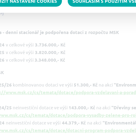
OŽIT NASTAVENÍ COOKIES
SOUHLASÍM S POUŽITÍM V
ba - denní stacionář je podpořena dotací z rozpočtu MSK
24
v celkové výši
3.736.000,- Kč
25
v celkové výši
3.820.000,- Kč
26
v celkové výši
3.348.000,- Kč
SK
25/26
kombinovanou dotaci ve výši
51.300,- Kč
na akci
"Environm
://www.msk.cz/cs/temata/dotace/podpora-vzdelavani-a-poraden
24/25
neinvestiční dotace ve výši
143.000,- Kč
na akci
"Dřeviny s
www.msk.cz/cs/temata/dotace/podpora-vysadby-zelene-pro-r
24
neinvestiční dotace ve výši
44.379,- Kč
na akci
"Environmentáln
www.msk.cz/cs/temata/dotace/dotacni-program-podpora-vzdelava