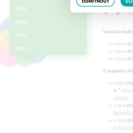
ODMÍTNOUT
UL
2025
2024
Sociální služ
2023
v roce
20
2022
v roce
20
v roce
20
Z rozpočtu M
v roce
20
II."
https
22594/
v roce
20
https://
v roce
20
https://