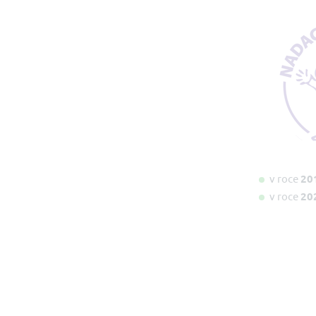
v roce
20
v roce
20