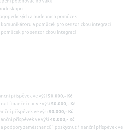
upení polohovacího vaku
 podoskopu
logopedických a hudebních pomůcek
 komunikátoru a pomůcek pro senzorickou integraci
 pomůcek pro senzorickou integraci
nční příspěvek ve výši
50.000,- Kč
nut finanční dar ve výši
50.000,- Kč
nanční příspěvek ve výši
50.000,- Kč
nanční příspěvek ve výši
40.000,- Kč
ní a podpory zaměstnanců"
poskytnut finanční příspěvek ve