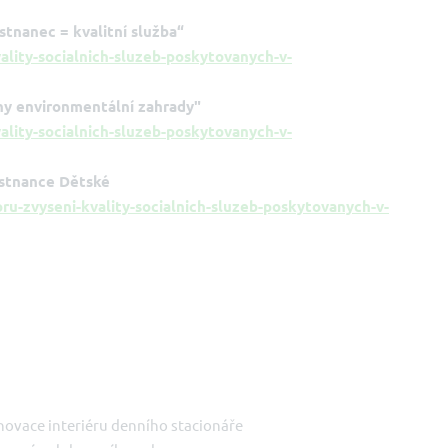
tnanec = kvalitní služba“
lity-socialnich-sluzeb-poskytovanych-v-
y environmentální zahrady"
lity-socialnich-sluzeb-poskytovanych-v-
stnance Dětské
-zvyseni-kvality-socialnich-sluzeb-poskytovanych-v-
novace interiéru denního stacionáře