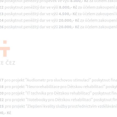
20
poskytnut peněžitý příspěvek ve výši
8.000,- Kč
za účelem zako
22
poskytnut peněžitý dar ve výši
8.000,- Kč
za účelem zakoupení
23
poskytnut peněžitý dar ve výši
4.500,- Kč
za účelem zakoupení 
24
poskytnut peněžitý dar ve výši
20.000,- Kč
za účelem zakoupení
26
poskytnut peněžitý dar ve výši
20.000,- Kč
za účelem zakoupení
17
pro projekt "Audiometr pro sluchovou stimulaci" poskytnut fina
18
pro projekt "Neurorehabilitace pro Dětskou rehabilitaci" poskyt
20
pro projekt "IT technika pro Dětskou rehabilitaci" poskytnut fi
22
pro projekt "Notebooky pro Dětskou rehabilitaci" poskytnut fi
25
pro projekt "Zlepšení kvality služby prostřednictvím vzdělává
0,- Kč