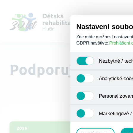
Nastavení soubo
Zde máte možnost nastavení s
GDPR navštivte
Prohlášení 
Nezbytné / tec
Podporují nás
Jedná se o technické soubory
Analytické coo
Používají se mimo jiné k ukl
Pro tyto cookies není zapotře
Analytické cookies shromažď
Personalizovan
se již nejedná o osobní údaje
navštívené odkazy, prohlížen
Personalizované cookies jso
Marketingové /
zkušenosti. Díky nim můžem
doporučením produktů či jin
Tyto cookies nám umožňují l
2026