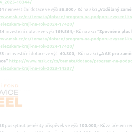
24_2025-18344/
24
neinvestiční dotace ve výši
55.300,- Kč
na akci
„Vzdělaný zaměs
www.msk.cz/cs/temata/dotace/program-na-podporu-zvyseni-kva
slezskem-kraji-na-rok-2024-17420/
24
investiční dotace ve výši
169.564,- Kč
na akci
"Zpevněné ploch
www.msk.cz/cs/temata/dotace/program-na-podporu-zvyseni-kva
slezskem-kraji-na-rok-2024-17420/
23
neinvestiční dotace ve výši
40.800,- Kč
na akci
„AAK pro zamě
tace“
https://www.msk.cz/cs/temata/dotace/program-na-podporu
slezskem-kraji-na-rok-2023-14337/
15
poskytnut peněžitý příspěvek ve výši
100.000,- Kč
za účelem re