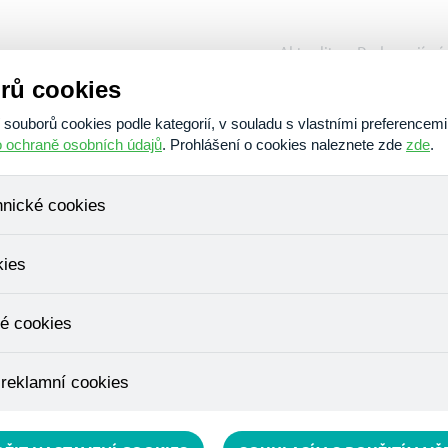
Aktuality
Podporují ná
rů cookies
O nás
Poskytujeme
Am
ouborů cookies podle kategorií, v souladu s vlastními preferencemi
o ochraně osobních údajů
. Prohlášení o cookies naleznete zde
zde
.
hnické cookies
, které jsou nezbytné ke správnému chování našich webových stráne
kies
ádání produktů v nákupním košíku, ovládání filtrů a také nastavení s
bí Váš souhlas a není možné jej ani odebrat.
ujeme skriptem společnosti Google Inc., která následně tato data a
é cookies
, protože anonymizované cookies nelze přiřadit konkrétnímu uživateli
é zboží apod.
u využívány k přizpůsobení našeho webu vašim potřebám a zájmům, c
 reklamní cookies
e nabídku přímo přizpůsobit vašim preferencím, což vám pomůže 
ým nedůležitým nabídkám.
épe cílit a vyhodnocovat marketingové kampaně.