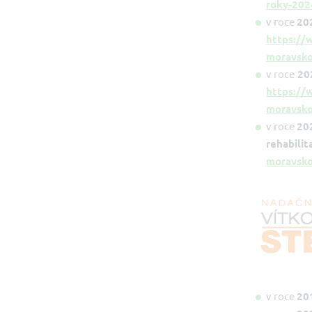
roky-20
v roce
20
https://
moravsko
v roce
20
https://
moravsko
v roce
20
rehabili
moravsko
v roce
20