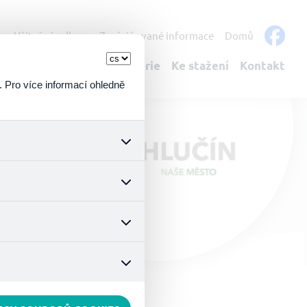
s
Užitečné odkazy
Zveřejňované informace
Domů
bulantní služby
Fotogalerie
Ke stažení
Kontakt
. Pro více informací ohledně
k a všech jejich funkcí.
ouhlasu s uživáním cookies.
nonymizuje. Po anonymizaci
. Proto nedokážeme zjistit
ož zajišťuje lepší nákupní
vyhnout se nevhodným