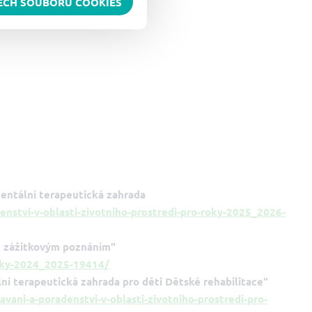
ŠECH SOUBORŮ COOKIES
entální terapeutická zahrada
stvi-v-oblasti-zivotniho-prostredi-pro-roky-2025_2026-
e zážitkovým poznáním"
oky-2024_2025-19414/
í terapeutická zahrada pro děti Dětské rehabilitace"
ni-a-poradenstvi-v-oblasti-zivotniho-prostredi-pro-