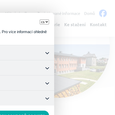
s
Užitečné odkazy
Zveřejňované informace
Domů
bulantní služby
Fotogalerie
Ke stažení
Kontakt
. Pro více informací ohledně
k a všech jejich funkcí.
ouhlasu s uživáním cookies.
nonymizuje. Po anonymizaci
. Proto nedokážeme zjistit
ož zajišťuje lepší nákupní
vyhnout se nevhodným