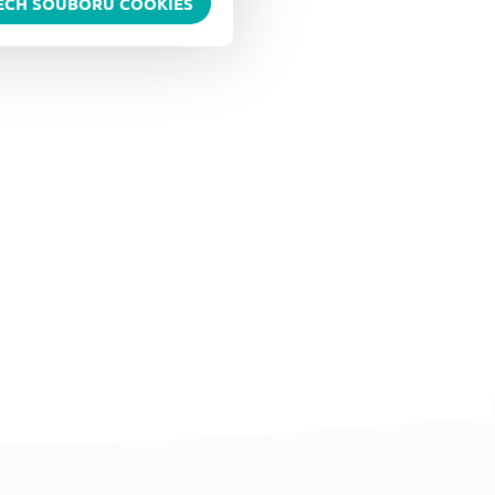
ŠECH SOUBORŮ COOKIES
taktovat. Rádi Vám pomůžeme.