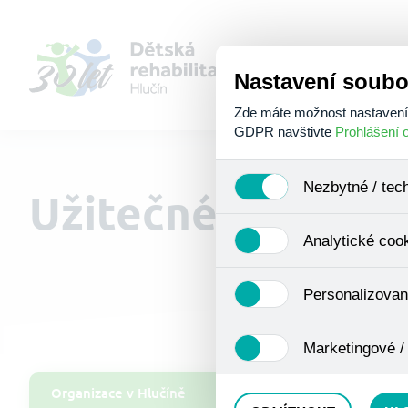
Nastavení soubo
Zde máte možnost nastavení s
GDPR navštivte
Prohlášení 
Nezbytné / tec
Užitečné odkazy
Jedná se o technické soubory
Analytické coo
Používají se mimo jiné k ukl
Pro tyto cookies není zapotře
Analytické cookies shromažď
Personalizovan
se již nejedná o osobní údaje
navštívené odkazy, prohlížen
Personalizované cookies jso
Marketingové /
zkušenosti. Díky nim můžem
doporučením produktů či jin
Tyto cookies nám umožňují l
Organizace v Hlučíně