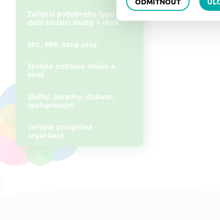
ODMÍTNOUT
UL
Pokud jste v 
Zařízení podobného typu a
další sociální služby v okolí
SPC, PPP, Raná péče
Školské instituce Hlučín a
okolí
Služby, poradny, diskuze,
spolupracující
Veřejně prospěšné
organizace