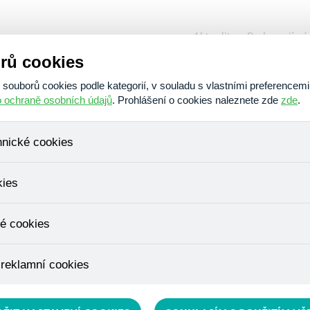
Aktuality
Podporují ná
rů cookies
O nás
Poskytujeme
Am
ouborů cookies podle kategorií, v souladu s vlastními preferencemi
o ochraně osobních údajů
. Prohlášení o cookies naleznete zde
zde
.
hnické cookies
, které jsou nezbytné ke správnému chování našich webových stráne
kies
ádání produktů v nákupním košíku, ovládání filtrů a také nastavení s
bí Váš souhlas a není možné jej ani odebrat.
ujeme skriptem společnosti Google Inc., která následně tato data a
é cookies
, protože anonymizované cookies nelze přiřadit konkrétnímu uživateli
é zboží apod.
u využívány k přizpůsobení našeho webu vašim potřebám a zájmům, c
 reklamní cookies
e nabídku přímo přizpůsobit vašim preferencím, což vám pomůže 
ým nedůležitým nabídkám.
épe cílit a vyhodnocovat marketingové kampaně.