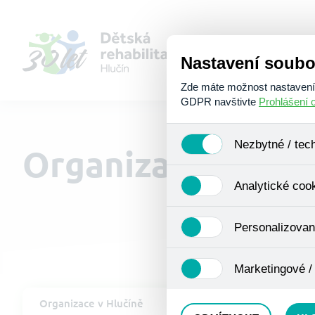
Nastavení soubo
Zde máte možnost nastavení s
GDPR navštivte
Prohlášení 
Nezbytné / tec
Organizace v Hlu
Jedná se o technické soubory
Analytické coo
Používají se mimo jiné k ukl
Pro tyto cookies není zapotře
Analytické cookies shromažď
Personalizovan
se již nejedná o osobní údaje
navštívené odkazy, prohlížen
Personalizované cookies jso
Marketingové /
zkušenosti. Díky nim můžem
doporučením produktů či jin
Tyto cookies nám umožňují l
Město Hlu
Organizace v Hlučíně
Sport a k