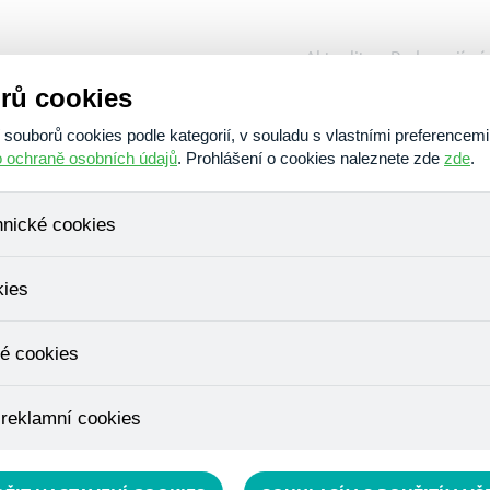
Aktuality
Podporují ná
rů cookies
O nás
Poskytujeme
Am
ouborů cookies podle kategorií, v souladu s vlastními preferencemi
o ochraně osobních údajů
. Prohlášení o cookies naleznete zde
zde
.
hnické cookies
číně
, které jsou nezbytné ke správnému chování našich webových stráne
kies
ádání produktů v nákupním košíku, ovládání filtrů a také nastavení s
bí Váš souhlas a není možné jej ani odebrat.
ujeme skriptem společnosti Google Inc., která následně tato data a
é cookies
, protože anonymizované cookies nelze přiřadit konkrétnímu uživateli
é zboží apod.
u využívány k přizpůsobení našeho webu vašim potřebám a zájmům, c
 reklamní cookies
e nabídku přímo přizpůsobit vašim preferencím, což vám pomůže 
ým nedůležitým nabídkám.
épe cílit a vyhodnocovat marketingové kampaně.
čín -
www.hlucin.cz
ultura Hlučín -
www.sak-hlucin.cz