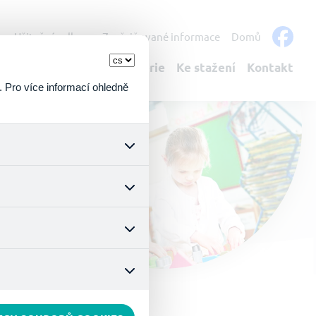
s
Užitečné odkazy
Zveřejňované informace
Domů
bulantní služby
Fotogalerie
Ke stažení
Kontakt
. Pro více informací ohledně
k a všech jejich funkcí.
ouhlasu s uživáním cookies.
nonymizuje. Po anonymizaci
. Proto nedokážeme zjistit
ož zajišťuje lepší nákupní
vyhnout se nevhodným