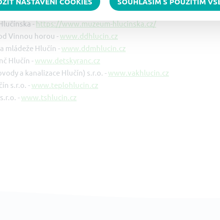
OŽIT NASTAVENÍ COOKIES
SOUHLASÍM S POUŽITÍM V
í centrum Hlučín -
www.info.hlucin.com
lučínska -
https://www.muzeum-hlucinska.cz/
d Vinnou horou -
www.ddhlucin.cz
a mládeže Hlučín -
www.ddmhlucin.cz
nč Hlučín -
www.detskyranc.cz
vody a kanalizace Hlučín) s.r.o. -
www.vakhlucin.cz
ín s.r.o. -
www.teplohlucin.cz
s.r.o. -
www.tshlucin.cz