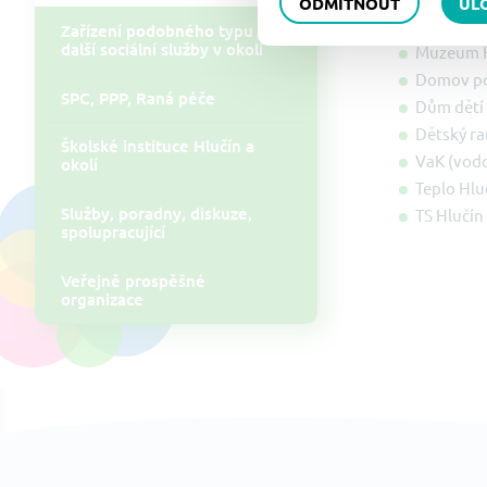
ODMÍTNOUT
UL
Informačn
Zařízení podobného typu a
další sociální služby v okolí
Muzeum H
Domov po
SPC, PPP, Raná péče
Dům dětí 
Dětský ra
Školské instituce Hlučín a
VaK (vodo
okolí
Teplo Hluč
Služby, poradny, diskuze,
TS Hlučín 
spolupracující
Veřejně prospěšné
organizace