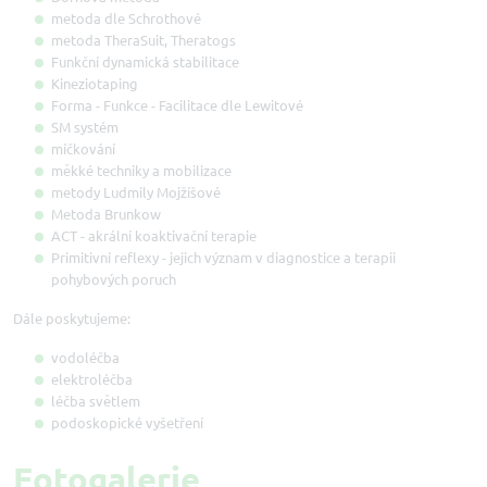
metoda dle Schrothové
metoda TheraSuit, Theratogs
Funkční dynamická stabilitace
Kineziotaping
Forma - Funkce - Facilitace dle Lewitové
SM systém
míčkování
měkké techniky a mobilizace
metody Ludmily Mojžíšové
Metoda Brunkow
ACT - akrální koaktivační terapie
Primitivní reflexy - jejich význam v diagnostice a terapii
pohybových poruch
Dále poskytujeme:
vodoléčba
elektroléčba
léčba světlem
podoskopické vyšetření
Fotogalerie