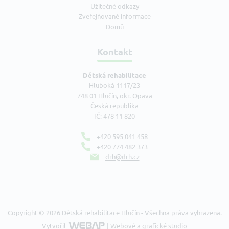
Užitečné odkazy
Zveřejňované informace
Domů
Kontakt
Dětská rehabilitace
Hluboká 1117/23
748 01 Hlučín, okr. Opava
Česká republika
IČ: 478 11 820
+420 595 041 458
+420 774 482 373
drh@drh.cz
Copyright © 2026 Dětská rehabilitace Hlučín - Všechna práva vyhrazena.
Vytvořil
| Webové a grafické studio