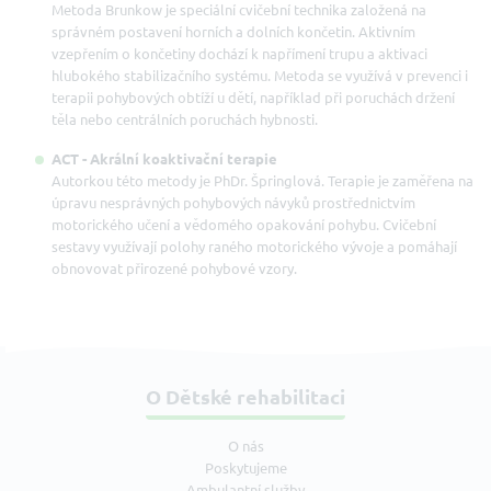
Metoda Brunkow je speciální cvičební technika založená na
správném postavení horních a dolních končetin. Aktivním
vzepřením o končetiny dochází k napřímení trupu a aktivaci
hlubokého stabilizačního systému. Metoda se využívá v prevenci i
terapii pohybových obtíží u dětí, například při poruchách držení
těla nebo centrálních poruchách hybnosti.
ACT - Akrální koaktivační terapie
Autorkou této metody je PhDr. Špringlová. Terapie je zaměřena na
úpravu nesprávných pohybových návyků prostřednictvím
motorického učení a vědomého opakování pohybu. Cvičební
sestavy využívají polohy raného motorického vývoje a pomáhají
obnovovat přirozené pohybové vzory.
O Dětské rehabilitaci
O nás
Poskytujeme
Ambulantní služby