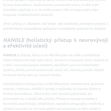
formou komunikace. Snaží se proto porozumět tomu, co dítě svým
chováním vyjadřuje a co mu může pomoci cítit se bezpečněji a lépe
fungovat v každodenních situacích.
Tento přístup je základem naší práce. Bez kvalitního pochopení projevů a
potřeb klienta nenavážeme spolupráci a nedojdeme společně ke zlepšení.
HANDLE
(holistický přístup k neurovývoji
a efektivitě učení)
HANDLE
je přístup, který se na dítě dívá jako na celek a zohledňuje
různé oblasti ovlivňující jeho vývoj, chování a schopnost učení. Využívá se
u dětí s neurovývojovými obtížemi, například u poruch autistického
spektra, ADHD, poruch pozornosti, učení, řeči, chování, paměti, dětské
mozkové obrny nebo po úrazech mozku.
Zakladatelkou přístupu byla Judith Bluestone, mezinárodně uznávaná
autorka a lektorka. HANDLE vychází z myšlenky, že chování dítěte je
formou komunikace. Cílem proto není chování potlačovat, ale
porozumět mu a hledat jeho příčiny. Přístup propojuje poznatky z
neurověd, psychologie, rehabilitace, speciální pedagogiky i medicíny a
vychází z poznání, že nervový systém má schopnost se dále vyvíjet a