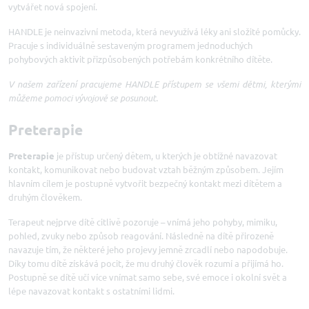
vytvářet nová spojení.
HANDLE je neinvazivní metoda, která nevyužívá léky ani složité pomůcky.
Pracuje s individuálně sestaveným programem jednoduchých
pohybových aktivit přizpůsobených potřebám konkrétního dítěte.
V našem zařízení pracujeme HANDLE přístupem se všemi dětmi, kterými
můžeme pomoci vývojově se posunout.
Preterapie
Preterapie
je přístup určený dětem, u kterých je obtížné navazovat
kontakt, komunikovat nebo budovat vztah běžným způsobem. Jejím
hlavním cílem je postupně vytvořit bezpečný kontakt mezi dítětem a
druhým člověkem.
Terapeut nejprve dítě citlivě pozoruje – vnímá jeho pohyby, mimiku,
pohled, zvuky nebo způsob reagování. Následně na dítě přirozeně
navazuje tím, že některé jeho projevy jemně zrcadlí nebo napodobuje.
Díky tomu dítě získává pocit, že mu druhý člověk rozumí a přijímá ho.
Postupně se dítě učí více vnímat samo sebe, své emoce i okolní svět a
lépe navazovat kontakt s ostatními lidmi.