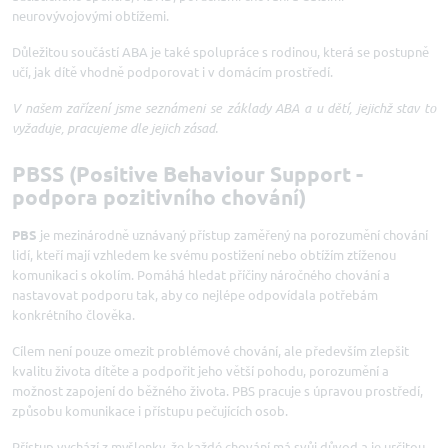
neurovývojovými obtížemi.
Důležitou součástí ABA je také spolupráce s rodinou, která se postupně
učí, jak dítě vhodně podporovat i v domácím prostředí.
V našem zařízení jsme seznámeni se základy ABA a u dětí, jejichž stav to
vyžaduje, pracujeme dle jejich zásad.
PBSS (Positive Behaviour Support -
podpora pozitivního chování)
PBS
je mezinárodně uznávaný přístup zaměřený na porozumění chování
lidí, kteří mají vzhledem ke svému postižení nebo obtížím ztíženou
komunikaci s okolím. Pomáhá hledat příčiny náročného chování a
nastavovat podporu tak, aby co nejlépe odpovídala potřebám
konkrétního člověka.
Cílem není pouze omezit problémové chování, ale především zlepšit
kvalitu života dítěte a podpořit jeho větší pohodu, porozumění a
možnost zapojení do běžného života. PBS pracuje s úpravou prostředí,
způsobu komunikace i přístupu pečujících osob.
Přístup vychází z myšlenky, že každé chování má svůj důvod a je určitou