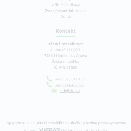
Užitečné odkazy
Zveřejňované informace
Domů
Kontakt
Dětská rehabilitace
Hluboká 1117/23
748 01 Hlučín, okr. Opava
Česká republika
IČ: 478 11 820
+420 595 041 458
+420 774 482 373
drh@drh.cz
Copyright © 2026 Dětská rehabilitace Hlučín - Všechna práva vyhrazena.
Vytvořil
| Webové a grafické studio