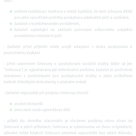
např.:
sdělení vzdělávací instituce v místě bydliště, že není schopna dítěti
pro jeho specifické potřeby poskytnou adekvátní péči a vzdělání,
žadatel s kombinovaným postižením,
žadatel vyžadující na základě potvrzení odborného subjektu
pravidelnou intenzivní péči
- žadatel před přijetím může projít adaptací = doba poskytnuta k
pozvolnému zvykání
- před uzavřením Smlouvy o poskytování sociální služby (dále už jen
"Smlouva") je vyjednávána její individuální podoba; žadatel je podrobně
seznámen s podmínkami pro poskytování služby a jejím průběhem
(neboli důležitými dokumenty v platném znění)
- žadatel nejpozději při podpisu Smlouvy doručí:
osobní dotazník
zmocnění osob vyzvedávat dítě
- přijetí do denního stacionáře je stvrzeno podpisy obou stran na
Smlouvě a jejich přílohách, Smlouva je vyhotovena ve dvou originálech;
uživatel může kdykoli Smlouvu písemně vypovědět bez udání důvodu,