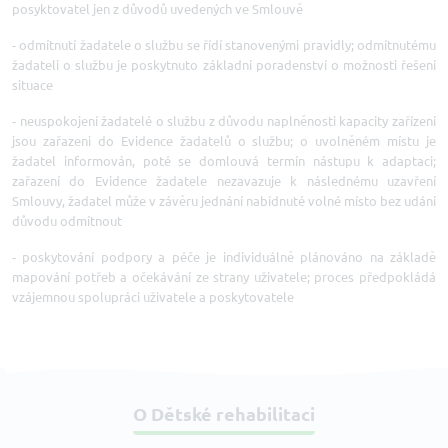
posyktovatel jen z důvodů uvedených ve Smlouvě
- odmítnutí žadatele o službu se řídí stanovenými pravidly; odmítnutému
žadateli o službu je poskytnuto základní poradenství o možnosti řešení
situace
- neuspokojení žadatelé o službu z důvodu naplněnosti kapacity zařízení
jsou zařazeni do Evidence žadatelů o službu; o uvolněném místu je
žadatel informován, poté se domlouvá termín nástupu k adaptaci;
zařazení do Evidence žadatele nezavazuje k následnému uzavření
Smlouvy, žadatel může v závěru jednání nabídnuté volné místo bez udání
důvodu odmítnout
- poskytování podpory a péče je individuálně plánováno na základě
mapování potřeb a očekávání ze strany uživatele; proces předpokládá
vzájemnou spolupráci uživatele a poskytovatele
O Dětské rehabilitaci