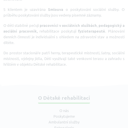
S klientem je uzavírána
Smlouva
o poskytování sociální služby. O
průběhu poskytování služby jsou vedeny písemné záznamy.
O děti stabilně pečují
pracovníci v sociálních službách
,
pedagogický a
sociální pracovník,
rehabilitace poskytují
fyzioterapeuté
. Plánování
denních činností je individuální s ohledem na zdravotní stav a možnosti
dítěte.
Do prostor stacionáře patří herny, terapeutické místnosti, šatny, sociální
místnosti, výdejny jídla, Děti využívají také venkovní terasu a zahradu s
hříštěm v objektu Dětské rehabilitace.
O Dětské rehabilitaci
O nás
Poskytujeme
Ambulantní služby
Fotogalerie