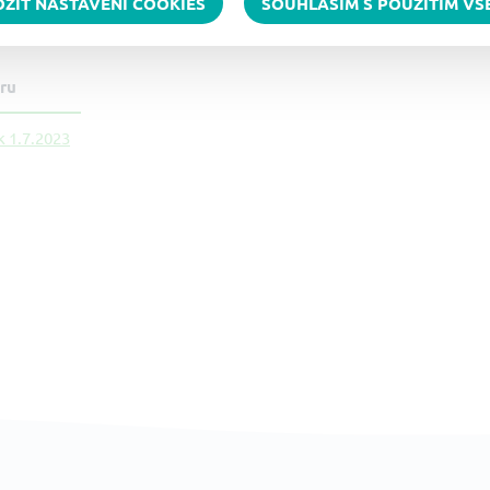
OŽIT NASTAVENÍ COOKIES
SOUHLASÍM S POUŽITÍM V
 ke stažení
ru
k 1.7.2023