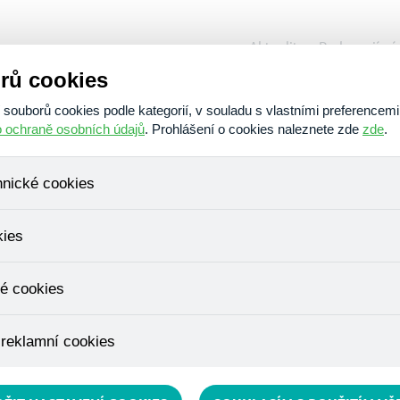
Aktuality
Podporují ná
rů cookies
O nás
Poskytujeme
Am
ouborů cookies podle kategorií, v souladu s vlastními preferencemi
o ochraně osobních údajů
. Prohlášení o cookies naleznete zde
zde
.
hnické cookies
, které jsou nezbytné ke správnému chování našich webových stráne
kies
ádání produktů v nákupním košíku, ovládání filtrů a také nastavení s
bí Váš souhlas a není možné jej ani odebrat.
ujeme skriptem společnosti Google Inc., která následně tato data a
é cookies
, protože anonymizované cookies nelze přiřadit konkrétnímu uživateli
é zboží apod.
u využívány k přizpůsobení našeho webu vašim potřebám a zájmům, c
 reklamní cookies
e nabídku přímo přizpůsobit vašim preferencím, což vám pomůže 
ým nedůležitým nabídkám.
épe cílit a vyhodnocovat marketingové kampaně.