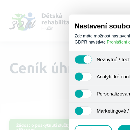
Nastavení soubo
Zde máte možnost nastavení s
GDPR navštivte
Prohlášení 
Nezbytné / tec
Ceník úhrad
Jedná se o technické soubory
Analytické coo
Používají se mimo jiné k ukl
Pro tyto cookies není zapotře
Analytické cookies shromažď
Personalizovan
se již nejedná o osobní údaje
navštívené odkazy, prohlížen
Personalizované cookies jso
Marketingové /
zkušenosti. Díky nim můžem
doporučením produktů či jin
Tyto cookies nám umožňují l
Žádost o poskytnutí služby s
přílohami