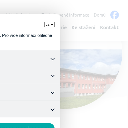
s
Užitečné odkazy
Zveřejňované informace
Domů
bulantní služby
Fotogalerie
Ke stažení
Kontakt
. Pro více informací ohledně
k a všech jejich funkcí.
ouhlasu s uživáním cookies.
nonymizuje. Po anonymizaci
. Proto nedokážeme zjistit
ož zajišťuje lepší nákupní
vyhnout se nevhodným