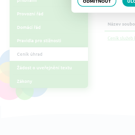
ODMÍTNOUT
UL
Soubory
Provozní řád
Název soubo
Domácí řád
Ceník služeb 
Pravidla pro stížnosti
Ceník úhrad
Žádost o uveřejnění textu
Zákony