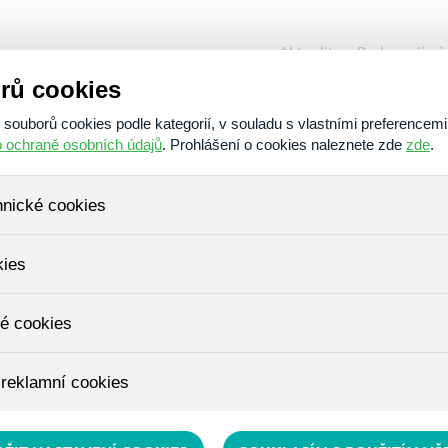
Aktuality
Podporují ná
rů cookies
O nás
Poskytujeme
Am
ouborů cookies podle kategorií, v souladu s vlastními preferencemi
o ochraně osobních údajů
. Prohlášení o cookies naleznete zde
zde
.
hnické cookies
ní textu
, které jsou nezbytné ke správnému chování našich webových stráne
kies
ádání produktů v nákupním košíku, ovládání filtrů a také nastavení s
bí Váš souhlas a není možné jej ani odebrat.
ujeme skriptem společnosti Google Inc., která následně tato data a
é cookies
, protože anonymizované cookies nelze přiřadit konkrétnímu uživateli
é zboží apod.
u využívány k přizpůsobení našeho webu vašim potřebám a zájmům, c
 reklamní cookies
e nabídku přímo přizpůsobit vašim preferencím, což vám pomůže 
ým nedůležitým nabídkám.
épe cílit a vyhodnocovat marketingové kampaně.