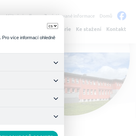
s
Užitečné odkazy
Zveřejňované informace
Domů
bulantní služby
Fotogalerie
Ke stažení
Kontakt
. Pro více informací ohledně
k a všech jejich funkcí.
ouhlasu s uživáním cookies.
nonymizuje. Po anonymizaci
. Proto nedokážeme zjistit
ož zajišťuje lepší nákupní
vyhnout se nevhodným