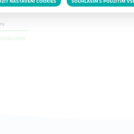
OŽIT NASTAVENÍ COOKIES
SOUHLASÍM S POUŽITÍM V
 ke stažení
ru
řejnění textu