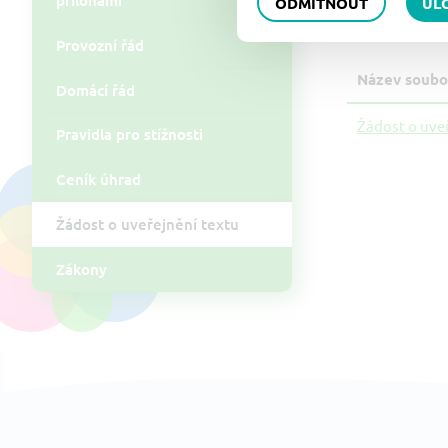
ODMÍTNOUT
UL
Soubory
Provozní řád
Název soubo
Domácí řád
Žádost o uve
Pravidla pro stížnosti
Ceník úhrad
Žádost o uveřejnění textu
Zákony