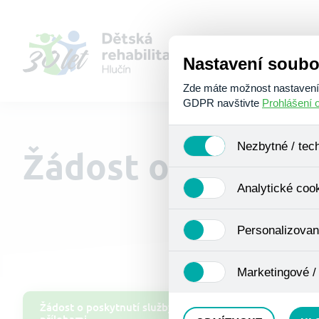
Nastavení soubo
Zde máte možnost nastavení s
GDPR navštivte
Prohlášení 
Nezbytné / tec
Žádost o uveřejně
Jedná se o technické soubory
Analytické coo
Používají se mimo jiné k ukl
Pro tyto cookies není zapotře
Analytické cookies shromažď
Personalizovan
se již nejedná o osobní údaje
navštívené odkazy, prohlížen
Personalizované cookies jso
Marketingové /
zkušenosti. Díky nim můžem
doporučením produktů či jin
Tyto cookies nám umožňují l
Žádost o poskytnutí služby s
přílohami