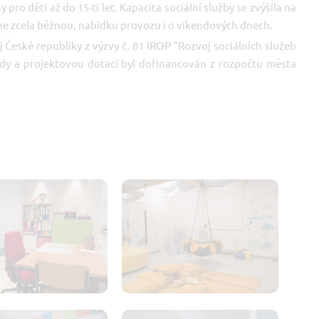
ro děti až do 15-ti let. Kapacita sociální služby se zvýšila na
, ne zcela běžnou, nabídku provozu i o víkendových dnech.
 České republiky z výzvy č. 81 IROP "Rozvoj sociálních služeb
klady a projektovou dotací byl dofinancován z rozpočtu města