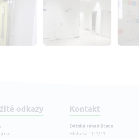
žité odkazy
Kontakt
y
Dětská rehabilitace
jí nás
Hluboká 1117/23