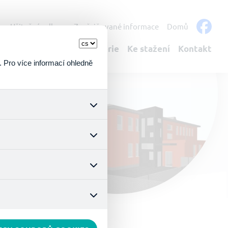
s
Užitečné odkazy
Zveřejňované informace
Domů
bulantní služby
Fotogalerie
Ke stažení
Kontakt
. Pro více informací ohledně
k a všech jejich funkcí.
ouhlasu s uživáním cookies.
nonymizuje. Po anonymizaci
. Proto nedokážeme zjistit
ož zajišťuje lepší nákupní
vyhnout se nevhodným