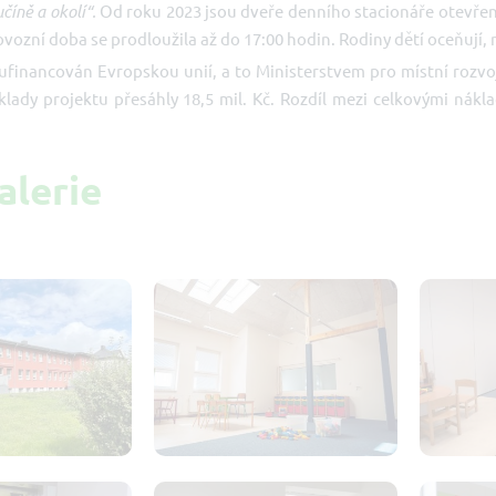
číně a okolí“.
Od roku 2023 jsou dveře denního stacionáře otevřeny p
rovozní doba se prodloužila až do 17:00 hodin. Rodiny dětí oceňují
lufinancován Evropskou unií, a to Ministerstvem pro místní rozvoj
áklady projektu přesáhly 18,5 mil. Kč. Rozdíl mezi celkovými ná
alerie