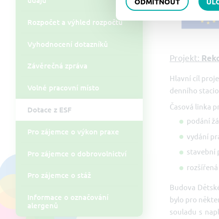
ODMÍTNOUT
UL
Rozpočet a výhled rozpočtu
Vyhodnocení dotazníků
Projekt:
Reko
Závěrečná zpráva
Hlavní cíl pro
Volné pracovní místo
denního stacion
Časová linka p
Dotace z ESF
podán
Pro zájemce o výkon praxe
vydání
staveb
Pro zájemce o dobrovolnictví
rozšířená
Pro zájemce o stáž
Budova Dětské 
Informace o označování
bylo pro někter
alergenů
souladu s nap