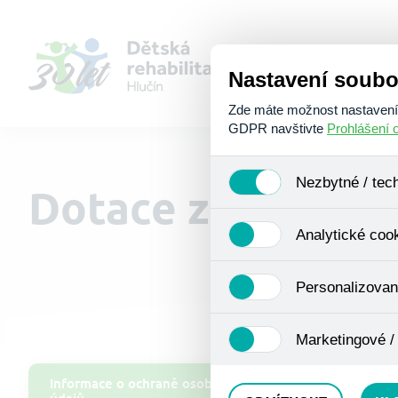
Nastavení soubo
Zde máte možnost nastavení s
GDPR navštivte
Prohlášení 
Nezbytné / tec
Dotace z ESF
Jedná se o technické soubory
Analytické coo
Používají se mimo jiné k ukl
Pro tyto cookies není zapotře
Analytické cookies shromažď
Personalizovan
se již nejedná o osobní údaje
navštívené odkazy, prohlížen
Personalizované cookies jso
Marketingové /
zkušenosti. Díky nim můžem
doporučením produktů či jin
Tyto cookies nám umožňují l
Informace o ochraně osobních
údajů