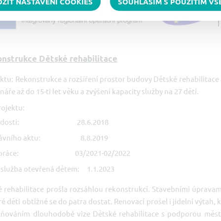
OŽIT NASTAVENÍ COOKIES
SOUHLASÍM S POUŽITÍM V
nstrukce Dětské rehabilitace
jektu: Rekonstrukce a rozšíření prostor budovy Dětské rehabilitace
áře až do 15-ti let věku a zvýšení kapacity služby na 27 dětí.
rojektu:
í žádosti: 28.6.2018
 právního aktu: 8.8.2019
ní práce: 03/2021-02/2022
 služba otevřená dětem: 1.1.2023
rehabilitace prošla rozsáhlou rekonstrukcí. Stavebními úpravami
é děti obtížné se do patra dostat. Renovací prošel i jídelní výtah, 
lňováním dlouhodobé vize Dětské rehabilitace s podporou města 