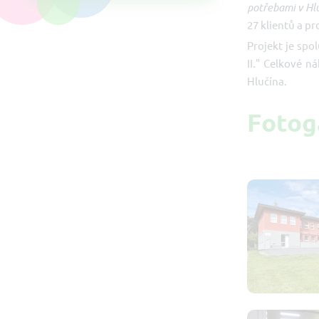
potřebami v Hlu
27 klientů a p
Projekt je spo
II." Celkové n
Hlučína.
Fotog