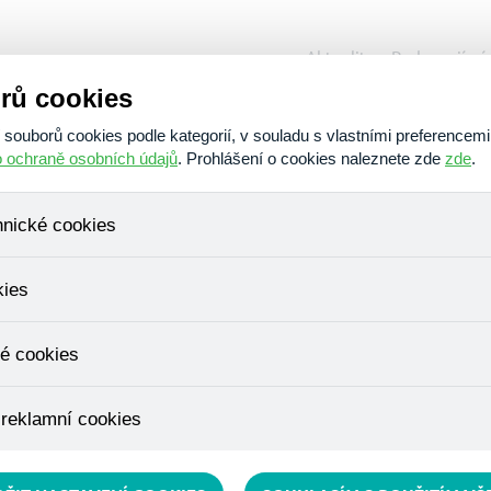
Aktuality
Podporují ná
rů cookies
O nás
Poskytujeme
Am
ouborů cookies podle kategorií, v souladu s vlastními preferencemi
o ochraně osobních údajů
. Prohlášení o cookies naleznete zde
zde
.
hnické cookies
, které jsou nezbytné ke správnému chování našich webových stráne
kies
ádání produktů v nákupním košíku, ovládání filtrů a také nastavení s
bí Váš souhlas a není možné jej ani odebrat.
ujeme skriptem společnosti Google Inc., která následně tato data a
é cookies
, protože anonymizované cookies nelze přiřadit konkrétnímu uživateli
é zboží apod.
u využívány k přizpůsobení našeho webu vašim potřebám a zájmům, c
 reklamní cookies
e nabídku přímo přizpůsobit vašim preferencím, což vám pomůže 
ým nedůležitým nabídkám.
épe cílit a vyhodnocovat marketingové kampaně.