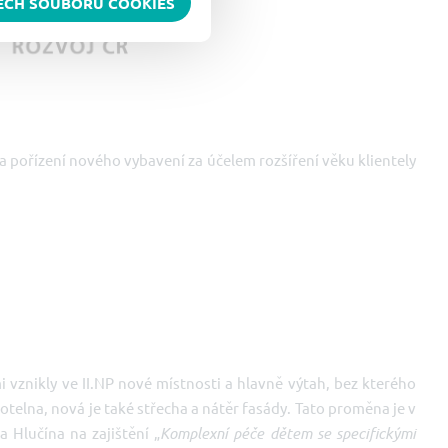
ŠECH SOUBORŮ COOKIES
 a pořízení nového vybavení za účelem rozšíření věku klientely
 vznikly ve II.NP nové místnosti a hlavně výtah, bez kterého
kotelna, nová je také střecha a nátěr fasády. Tato proměna je v
Hlučína na zajištění „
Komplexní péče dětem se specifickými