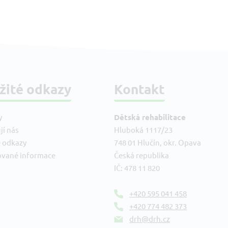
žité odkazy
Kontakt
y
Dětská rehabilitace
jí nás
Hluboká 1117/23
é odkazy
748 01 Hlučín, okr. Opava
ované informace
Česká republika
IČ: 478 11 820
+420 595 041 458
+420 774 482 373
drh@drh.cz