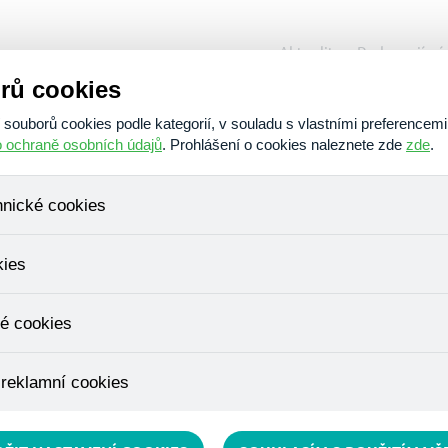
Aktuality
Podporují ná
rů cookies
O nás
Poskytujeme
Am
ouborů cookies podle kategorií, v souladu s vlastními preferencemi
o ochraně osobních údajů
. Prohlášení o cookies naleznete zde
zde
.
hnické cookies
, které jsou nezbytné ke správnému chování našich webových stráne
kies
ádání produktů v nákupním košíku, ovládání filtrů a také nastavení s
bí Váš souhlas a není možné jej ani odebrat.
ujeme skriptem společnosti Google Inc., která následně tato data a
é cookies
, protože anonymizované cookies nelze přiřadit konkrétnímu uživateli
é zboží apod.
u využívány k přizpůsobení našeho webu vašim potřebám a zájmům, c
 reklamní cookies
e nabídku přímo přizpůsobit vašim preferencím, což vám pomůže 
ým nedůležitým nabídkám.
épe cílit a vyhodnocovat marketingové kampaně.