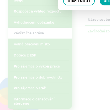
ODMÍTNOUT
UL
Soubory
Rozpočet a výhled rozpočtu
Název soubo
Vyhodnocení dotazníků
Závěrečná zp
Závěrečná zpráva
Volné pracovní místo
Dotace z ESF
Pro zájemce o výkon praxe
Pro zájemce o dobrovolnictví
Pro zájemce o stáž
Informace o označování
alergenů