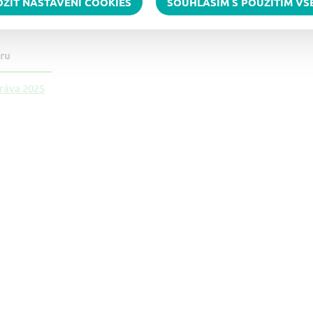
OŽIT NASTAVENÍ COOKIES
SOUHLASÍM S POUŽITÍM V
 ke stažení
ru
ráva 2025