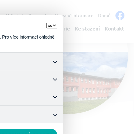
s
Užitečné odkazy
Zveřejňované informace
Domů
bulantní služby
Fotogalerie
Ke stažení
Kontakt
. Pro více informací ohledně
k a všech jejich funkcí.
ouhlasu s uživáním cookies.
nonymizuje. Po anonymizaci
. Proto nedokážeme zjistit
ož zajišťuje lepší nákupní
vyhnout se nevhodným