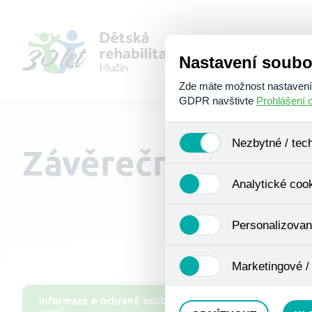
Nastavení soubo
Zde máte možnost nastavení s
GDPR navštivte
Prohlášení 
Nezbytné / tec
Závěrečná zpráva
Jedná se o technické soubory
Analytické coo
Používají se mimo jiné k ukl
Pro tyto cookies není zapotře
Analytické cookies shromažď
Personalizovan
se již nejedná o osobní údaje
navštívené odkazy, prohlížen
Personalizované cookies jso
Marketingové /
zkušenosti. Díky nim můžem
doporučením produktů či jin
Tyto cookies nám umožňují l
Informace o ochraně osobních
údajů