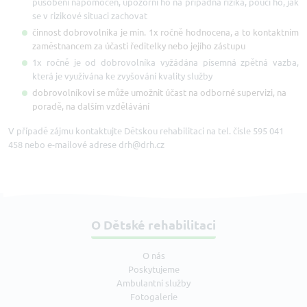
působení nápomocen, upozorní ho na případná rizika, poučí ho, jak
se v rizikové situaci zachovat
činnost dobrovolníka je min. 1x ročně hodnocena, a to kontaktním
zaměstnancem za účasti ředitelky nebo jejího zástupu
1x ročně je od dobrovolníka vyžádána písemná zpětná vazba,
která je využívána ke zvyšování kvality služby
dobrovolníkovi se může umožnit účast na odborné supervizi, na
poradě, na dalším vzdělávání
V případě zájmu kontaktujte Dětskou rehabilitaci na tel. čísle 595 041
458 nebo e-mailové adrese drh@drh.cz
O Dětské rehabilitaci
O nás
Poskytujeme
Ambulantní služby
Fotogalerie