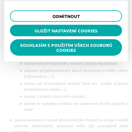
preferencím, což vám pomůže vyhnout se nevhodným
Tyto cookies nám umožňují lépe cílit a vyhodnocovat
Volné pracovní místo
činnost dobrovolníka navazuje na aktivity DR a probíhá tak, aby
doporučením produktů či jiným nedůležitým nabídkám.
marketingové kampaně.
nenarušovala program poskytované péče, vychází z představ
Dotace z ESF
ODMÍTNOUT
dobrovolníka a potřeb organizace
předpokladem pro činnost dobrovolníka je dospělý věk,
Pro zájemce o výkon praxe
ULOŽIT NASTAVENÍ COOKIES
bezúhonnost, kladný vztah k dětem, klidný a trpělivý přístup,
zodpovědnost, komunikativnost, uspokojivý zdravotní stav
Pro zájemce o dobrovolnictví
dobrovolník může být přijímán za účelem:
SOUHLASÍM S POUŽITÍM VŠECH SOUBORŮ
COOKIES
doprovodu při přesunech ve vnitřním či venkovním
Pro zájemce o stáž
prostředí,
Informace o označování alergenů
společnost při odpočinku, relaxaci, pobytu na zahradě,
zapojení při jednorázových akcích (programy s rodiči, výlety,
kulturní akce, …),
pomoc při prezentacích zařízení (Den soc. služeb, příprava
prezentačních článků,…),
pomoc s účastí v dotačních výzvách,
pokud se vyskytne potřeba lze stanovené aktivity doplnit o
nové
časové vymezení a rozsah dobrovolnické činnosti se určuje v každé
smlouvě individuálně, působení může být pravidelné nebo
nárazové