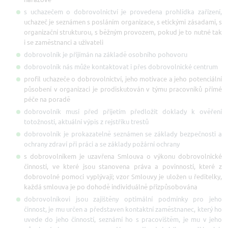
s uchazečem o dobrovolnictví je provedena prohlídka zařízení,
uchazeč je seznámen s posláním organizace, s etickými zásadami, s
organizační strukturou, s běžným provozem, pokud je to nutné tak
i se zaměstnanci a uživateli
dobrovolník je přijímán na základě osobního pohovoru
dobrovolník nás může kontaktovat i přes dobrovolnické centrum
profil uchazeče o dobrovolnictví, jeho motivace a jeho potenciální
působení v organizaci je prodiskutován v týmu pracovníků přímé
péče na poradě
dobrovolník musí před přijetím předložit doklady k ověření
totožnosti, aktuální výpis z rejstříku trestů
dobrovolník je prokazatelně seznámen se základy bezpečnosti a
ochrany zdraví při práci a se základy požární ochrany
s dobrovolníkem je uzavřena Smlouva o výkonu dobrovolnické
činnosti, ve které jsou stanovena práva a povinnosti, které z
dobrovolné pomoci vyplývají; vzor Smlouvy je uložen u ředitelky,
každá smlouva je po dohodě individuálně přizpůsobována
dobrovolníkovi jsou zajištěny optimální podmínky pro jeho
činnost, je mu určen a představen kontaktní zaměstnanec, který ho
uvede do jeho činností, seznámí ho s pracovištěm, je mu v jeho